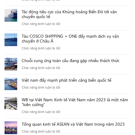
Tổng
Tác động tiêu cực của Khủng hoảng Biển Đỏ tới vận
hợp
chuyển quốc tế
thị
ở
Chức năng bình luận bị tắt
trường
Tác
trong
Tàu COSCO SHIPPING + ONE đẩy mạnh dịch vụ vận
động
nước
chuyển ở Châu Á
tiêu
Việt
ở
Chức năng bình luận bị tắt
cực
Nam
Tàu
của
trước
Chuỗi cung ứng toàn cầu đang gặp nhiều thách thức
COSCO
Khủng
sự
ở
Chức năng bình luận bị tắt
SHIPPING
hoảng
khủng
Chuỗi
+
Biển
hoảng
Việt nam đẩy mạnh phát triển cảng biển quốc tế
cung
ONE
Đỏ
Biển
ở
Chức năng bình luận bị tắt
ứng
đẩy
tới
Đỏ
Việt
toàn
mạnh
vận
WB tại Việt Nam: Kinh tế Việt Nam năm 2023 là một năm
nam
cầu
dịch
chuyển
“kiên cường”
đẩy
đang
vụ
quốc
ở
Chức năng bình luận bị tắt
mạnh
gặp
vận
tế
WB
phát
nhiều
chuyển
Tổng quan kinh tế ASEAN và Việt Nam trong năm 2023
tại
triển
thách
ở
ở
Chức năng bình luận bị tắt
Việt
cảng
thức
Châu