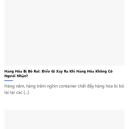
Hàng Hóa Bị Bỏ Rơi: Điều Gì Xảy Ra Khi Hàng Hóa Không Có
Người Nhận?
Hàng năm, hàng trăm nghìn container chất đầy hàng hóa bị bỏ
lại tại các [...]