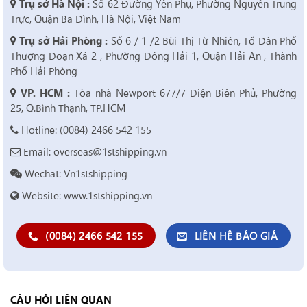
Trụ sở Hà Nội :
Số 62 Đường Yên Phụ, Phường Nguyễn Trung
Trực, Quận Ba Đình, Hà Nội, Việt Nam
Trụ sở Hải Phòng :
Số 6 / 1 /2 Bùi Thị Từ Nhiên, Tổ Dân Phố
Thượng Đoạn Xá 2 , Phường Đông Hải 1, Quận Hải An , Thành
Phố Hải Phòng
VP. HCM :
Tòa nhà Newport 677/7 Điện Biên Phủ, Phường
25, Q.Bình Thạnh, TP.HCM
Hotline: (0084) 2466 542 155
Email: overseas@1stshipping.vn
Wechat: Vn1stshipping
Website: www.1stshipping.vn
(0084) 2466 542 155
LIÊN HỆ BÁO GIÁ
CÂU HỎI LIÊN QUAN