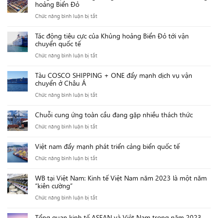
hoảng Biển Đỏ
ở
Chức năng bình luận bị tắt
Tổng
Tác động tiêu cực của Khủng hoảng Biển Đỏ tới vận
hợp
chuyển quốc tế
thị
ở
Chức năng bình luận bị tắt
trường
Tác
trong
Tàu COSCO SHIPPING + ONE đẩy mạnh dịch vụ vận
động
nước
chuyển ở Châu Á
tiêu
Việt
ở
Chức năng bình luận bị tắt
cực
Nam
Tàu
của
trước
Chuỗi cung ứng toàn cầu đang gặp nhiều thách thức
COSCO
Khủng
sự
ở
Chức năng bình luận bị tắt
SHIPPING
hoảng
khủng
Chuỗi
+
Biển
hoảng
Việt nam đẩy mạnh phát triển cảng biển quốc tế
cung
ONE
Đỏ
Biển
ở
Chức năng bình luận bị tắt
ứng
đẩy
tới
Đỏ
Việt
toàn
mạnh
vận
WB tại Việt Nam: Kinh tế Việt Nam năm 2023 là một năm
nam
cầu
dịch
chuyển
“kiên cường”
đẩy
đang
vụ
quốc
ở
Chức năng bình luận bị tắt
mạnh
gặp
vận
tế
WB
phát
nhiều
chuyển
Tổng quan kinh tế ASEAN và Việt Nam trong năm 2023