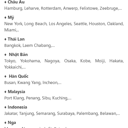
♦ Châu Âu
Hamburg, Leharve, Rotterdam, Anwerp, Felixtowe, Zeebruge,…
♦ Mỹ
New York, Long Beach, Los Angeles, Seattle, Houston, Oakland,
Miami,..
♦ Thái Lan
Bangkok, Laem Chabang,…
♦
Nhật Bản
Tokyo, Yokohama, Nagoya, Osaka, Kobe, Moiji, Hakata,
Yokkaichi,…
♦
Hàn Quốc
Busan, Kwang Yang, Incheon,…
♦
Malaysia
Port Klang, Penang, Sibu, Kuching,…
♦
Indonesia
Jakatar, Tanjung, Semarang, Surabaya, Palembang, Belawan,…
♦ Nga