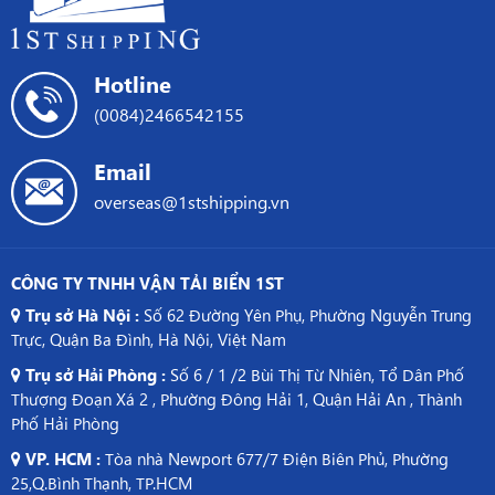
Thức
Nam
Logistics
sang
Trung
Hotline
Quốc
(0084)2466542155
Email
overseas@1stshipping.vn
CÔNG TY TNHH VẬN TẢI BIỂN 1ST
Trụ sở Hà Nội :
Số 62 Đường Yên Phụ, Phường Nguyễn Trung
Trực, Quận Ba Đình, Hà Nội, Việt Nam
Trụ sở Hải Phòng :
Số 6 / 1 /2 Bùi Thị Từ Nhiên, Tổ Dân Phố
Thượng Đoạn Xá 2 , Phường Đông Hải 1, Quận Hải An , Thành
Phố Hải Phòng
VP. HCM :
Tòa nhà Newport 677/7 Điện Biên Phủ, Phường
25,Q.Bình Thạnh, TP.HCM