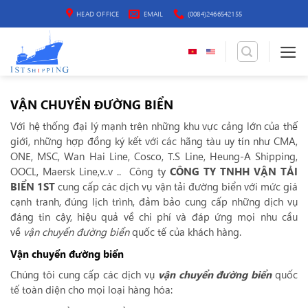
Bỏ
HEAD OFFICE
EMAIL
(0084)2466542155
qua
nội
dung
VẬN CHUYỂN ĐƯỜNG BIỂN
Với hệ thống đại lý mạnh trên những khu vực cảng lớn của thế
giới, những hợp đồng ký kết với các hãng tàu uy tín như CMA,
ONE, MSC, Wan Hai Line, Cosco, T.S Line, Heung-A Shipping,
OOCL, Maersk Line,v..v .. Công ty
CÔNG TY TNHH VẬN TẢI
BIỂN 1ST
cung cấp các dịch vụ vận tải đường biển với mức giá
cạnh tranh, đúng lịch trình, đảm bảo cung cấp những dịch vụ
đáng tin cậy, hiệu quả về chi phí và đáp ứng mọi nhu cầu
về
vận chuyển đường biển
quốc tế của khách hàng.
Vận chuyển đường biển
Chúng tôi cung cấp các dịch vụ
vận chuyển đường biển
quốc
tế toàn diện cho mọi loại hàng hóa: