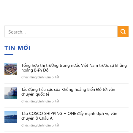
TIN MỚI
Tổng hợp thị trường trong nước Việt Nam trước sự khủng
hoảng Biển Đỏ
ở
Chức năng bình luận bị tắt
Tổng
Tác động tiêu cực của Khủng hoảng Biển Đỏ tới vận
hợp
chuyển quốc tế
thị
ở
Chức năng bình luận bị tắt
trường
Tác
trong
Tàu COSCO SHIPPING + ONE đẩy mạnh dịch vụ vận
động
nước
chuyển ở Châu Á
tiêu
Việt
ở
Chức năng bình luận bị tắt
cực
Nam
Tàu