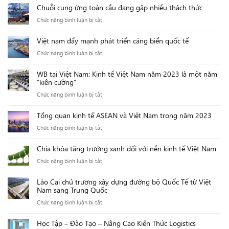
của
trước
Chuỗi cung ứng toàn cầu đang gặp nhiều thách thức
COSCO
Khủng
sự
ở
Chức năng bình luận bị tắt
SHIPPING
hoảng
khủng
Chuỗi
+
Biển
hoảng
Việt nam đẩy mạnh phát triển cảng biển quốc tế
cung
ONE
Đỏ
Biển
ở
Chức năng bình luận bị tắt
ứng
đẩy
tới
Đỏ
Việt
toàn
mạnh
vận
WB tại Việt Nam: Kinh tế Việt Nam năm 2023 là một năm
nam
cầu
dịch
chuyển
“kiên cường”
đẩy
đang
vụ
quốc
ở
Chức năng bình luận bị tắt
mạnh
gặp
vận
tế
WB
phát
nhiều
chuyển
Tổng quan kinh tế ASEAN và Việt Nam trong năm 2023
tại
triển
thách
ở
ở
Chức năng bình luận bị tắt
Việt
cảng
thức
Châu
Tổng
Nam:
biển
Á
Chìa khóa tăng trưởng xanh đối với nền kinh tế Việt Nam
quan
Kinh
quốc
ở
Chức năng bình luận bị tắt
kinh
tế
tế
Chìa
tế
Việt
Lào Cai chủ trương xây dựng đường bộ Quốc Tế từ Việt
khóa
ASEAN
Nam
Nam sang Trung Quốc
tăng
và
năm
ở
Chức năng bình luận bị tắt
trưởng
Việt
2023
Lào
xanh
Nam
là
Học Tập – Đào Tạo – Nâng Cao Kiến Thức Logistics
Cai
đối
trong
một