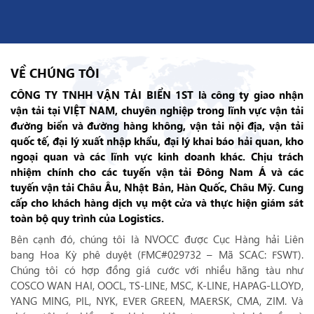
VỀ CHÚNG TÔI
CÔNG TY TNHH VẬN TẢI BIỂN 1ST
là công ty giao nhận
vận tải tại VIỆT NAM, chuyên nghiệp trong lĩnh vực vận tải
đường biển và đường hàng không, vận tải nội địa, vận tải
quốc tế, đại lý xuất nhập khẩu, đại lý khai báo hải quan, kho
ngoại quan và các lĩnh vực kinh doanh khác. Chịu trách
nhiệm chính cho các tuyến vận tải Đông Nam Á và các
tuyến vận tải Châu Âu, Nhật Bản, Hàn Quốc, Châu Mỹ. Cung
cấp cho khách hàng dịch vụ một cửa và thực hiện giám sát
toàn bộ quy trình của Logistics.
Bên cạnh đó, chúng tôi là NVOCC được Cục Hàng hải Liên
bang Hoa Kỳ phê duyệt (FMC#029732 – Mã SCAC: FSWT).
Chúng tôi có hợp đồng giá cước với nhiều hãng tàu như
COSCO WAN HAI, OOCL, TS-LINE, MSC, K-LINE, HAPAG-LLOYD,
YANG MING, PIL, NYK, EVER GREEN, MAERSK, CMA, ZIM. Và