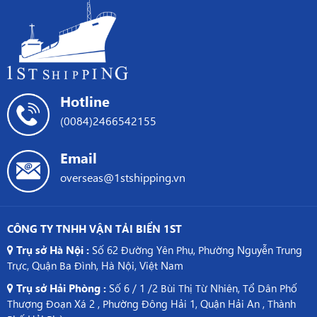
Nâng
Tế
Cao
từ
Kiến
Việt
Thức
Nam
Logistics
sang
Trung
Hotline
Quốc
(0084)2466542155
Email
overseas@1stshipping.vn
CÔNG TY TNHH VẬN TẢI BIỂN 1ST
Trụ sở Hà Nội :
Số 62 Đường Yên Phụ, Phường Nguyễn Trung
Trực, Quận Ba Đình, Hà Nội, Việt Nam
Trụ sở Hải Phòng :
Số 6 / 1 /2 Bùi Thị Từ Nhiên, Tổ Dân Phố
Thượng Đoạn Xá 2 , Phường Đông Hải 1, Quận Hải An , Thành