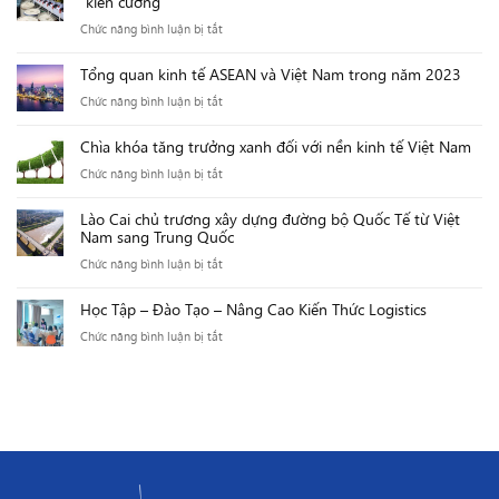
“kiên cường”
đẩy
đang
vụ
quốc
ở
Chức năng bình luận bị tắt
mạnh
gặp
vận
tế
WB
phát
nhiều
chuyển
Tổng quan kinh tế ASEAN và Việt Nam trong năm 2023
tại
triển
thách
ở
ở
Chức năng bình luận bị tắt
Việt
cảng
thức
Châu
Tổng
Nam:
biển
Á
Chìa khóa tăng trưởng xanh đối với nền kinh tế Việt Nam
quan
Kinh
quốc
ở
Chức năng bình luận bị tắt
kinh
tế
tế
Chìa
tế
Việt
Lào Cai chủ trương xây dựng đường bộ Quốc Tế từ Việt
khóa
ASEAN
Nam
Nam sang Trung Quốc
tăng
và
năm
ở
Chức năng bình luận bị tắt
trưởng
Việt
2023
Lào
xanh
Nam
là
Học Tập – Đào Tạo – Nâng Cao Kiến Thức Logistics
Cai
đối
trong
một
ở
Chức năng bình luận bị tắt
chủ
với
năm
năm
Học
trương
nền
2023
“kiên
Tập
xây
kinh
cường”
–
dựng
tế
Đào
đường
Việt
Tạo
bộ
Nam
–
Quốc