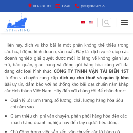
Bỏ
HEAD OFFICE
EMAIL
(0084)2466542155
qua
nội
dung
Hiện nay, dịch vụ kho bãi là một phần không thể thiếu trong
các hoạt động kinh doanh, sản xuất. Đây là dịch vụ sẽ giúp các
doanh nghiệp giải quyết được mối lo lắng về không gian lưu
trữ, bảo quản, giao hàng và đóng gói hàng hóa cùng với đa
dạng các loại hình thức.
CÔNG TY TNHH VẬN TẢI BIỂN 1ST
là đơn vị chuyên cung cấp
dịch vụ cho thuê và quản lý kho
bãi
uy tín, đảm bảo với hệ thống kho bãi đạt chuẩn nằm khắp
các tỉnh thành Việt Nam. Hãy đến với chúng tôi để nhận được:
Quản lý tốt tình trạng, số lượng, chất lượng hàng hóa tiêu
chí năm sao.
Giảm thiểu chi phí vận chuyển, phân phối hàng hóa đến các
khách hàng doanh nghiệp hay đến tay người tiêu dùng.
Chủ động trong việc sắp xếp, vận chuyển các lô hàng có