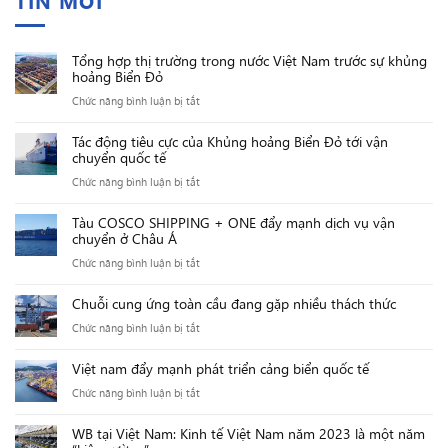
TIN MỚI
Tổng hợp thị trường trong nước Việt Nam trước sự khủng
hoảng Biển Đỏ
ở
Chức năng bình luận bị tắt
Tổng
Tác động tiêu cực của Khủng hoảng Biển Đỏ tới vận
hợp
chuyển quốc tế
thị
ở
Chức năng bình luận bị tắt
trường
Tác
trong
Tàu COSCO SHIPPING + ONE đẩy mạnh dịch vụ vận
động
nước
chuyển ở Châu Á
tiêu
Việt
ở
Chức năng bình luận bị tắt
cực
Nam
Tàu
của
trước
Chuỗi cung ứng toàn cầu đang gặp nhiều thách thức
COSCO
Khủng
sự
ở
Chức năng bình luận bị tắt
SHIPPING
hoảng
khủng
Chuỗi
+
Biển
hoảng
Việt nam đẩy mạnh phát triển cảng biển quốc tế
cung
ONE
Đỏ
Biển
ở
Chức năng bình luận bị tắt
ứng
đẩy
tới
Đỏ
Việt
toàn
mạnh
vận
WB tại Việt Nam: Kinh tế Việt Nam năm 2023 là một năm
nam
cầu
dịch
chuyển