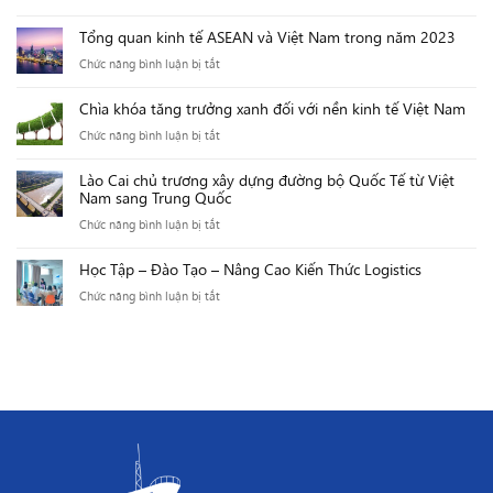
vận
tế
WB
phát
nhiều
chuyển
Tổng quan kinh tế ASEAN và Việt Nam trong năm 2023
tại
triển
thách
ở
ở
Chức năng bình luận bị tắt
Việt
cảng
thức
Châu
Tổng
Nam:
biển
Á
Chìa khóa tăng trưởng xanh đối với nền kinh tế Việt Nam
quan
Kinh
quốc
ở
Chức năng bình luận bị tắt
kinh
tế
tế
Chìa
tế
Việt
Lào Cai chủ trương xây dựng đường bộ Quốc Tế từ Việt
khóa
ASEAN
Nam
Nam sang Trung Quốc
tăng
và
năm
ở
Chức năng bình luận bị tắt
trưởng
Việt
2023
Lào
xanh
Nam
là
Học Tập – Đào Tạo – Nâng Cao Kiến Thức Logistics
Cai
đối
trong
một
ở
Chức năng bình luận bị tắt
chủ
với
năm
năm
Học
trương
nền
2023
“kiên
Tập
xây
kinh
cường”
–
dựng
tế
Đào
đường
Việt
Tạo
bộ
Nam
–
Quốc
Nâng
Tế
Cao
từ