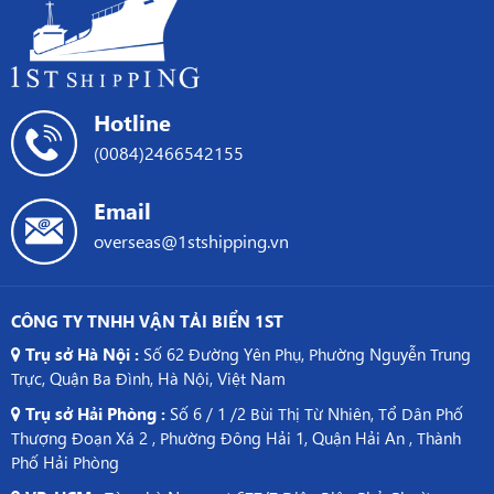
Kiến
Việt
Thức
Nam
Logistics
sang
Trung
Hotline
Quốc
(0084)2466542155
Email
overseas@1stshipping.vn
CÔNG TY TNHH VẬN TẢI BIỂN 1ST
Trụ sở Hà Nội :
Số 62 Đường Yên Phụ, Phường Nguyễn Trung
Trực, Quận Ba Đình, Hà Nội, Việt Nam
Trụ sở Hải Phòng :
Số 6 / 1 /2 Bùi Thị Từ Nhiên, Tổ Dân Phố
Thượng Đoạn Xá 2 , Phường Đông Hải 1, Quận Hải An , Thành
Phố Hải Phòng