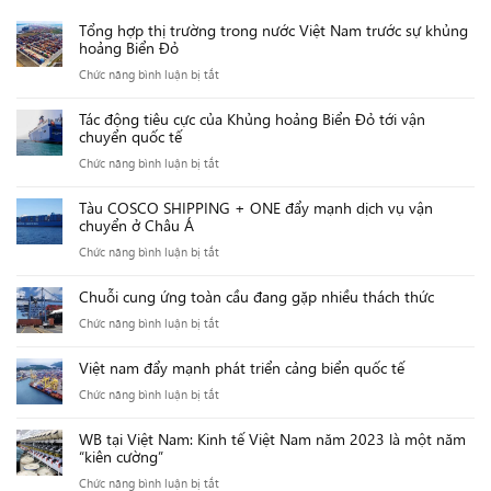
Tổng hợp thị trường trong nước Việt Nam trước sự khủng
hoảng Biển Đỏ
ở
Chức năng bình luận bị tắt
Tổng
Tác động tiêu cực của Khủng hoảng Biển Đỏ tới vận
hợp
chuyển quốc tế
thị
ở
Chức năng bình luận bị tắt
trường
Tác
trong
Tàu COSCO SHIPPING + ONE đẩy mạnh dịch vụ vận
động
nước
chuyển ở Châu Á
tiêu
Việt
ở
Chức năng bình luận bị tắt
cực
Nam
Tàu
của
trước
Chuỗi cung ứng toàn cầu đang gặp nhiều thách thức
COSCO
Khủng
sự
ở
Chức năng bình luận bị tắt
SHIPPING
hoảng
khủng
Chuỗi
+
Biển
hoảng
Việt nam đẩy mạnh phát triển cảng biển quốc tế
cung
ONE
Đỏ
Biển
ở
Chức năng bình luận bị tắt
ứng
đẩy
tới
Đỏ
Việt
toàn
mạnh
vận
WB tại Việt Nam: Kinh tế Việt Nam năm 2023 là một năm
nam
cầu
dịch
chuyển
“kiên cường”
đẩy
đang
vụ
quốc
ở
Chức năng bình luận bị tắt
mạnh
gặp