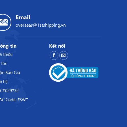
Email
overseas@1stshipping.vn
ông tin
Kết nối
i thiệu
 tức
ận Báo Giá
n hệ
C#029732
AC Code: FSWT