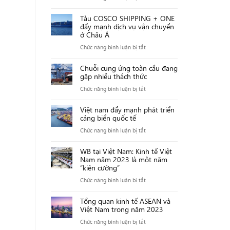
trong
Tác
nước
Tàu COSCO SHIPPING + ONE
động
đẩy mạnh dịch vụ vận chuyển
Việt
tiêu
ở Châu Á
Nam
cực
ở
Chức năng bình luận bị tắt
trước
của
Tàu
sự
Khủng
Chuỗi cung ứng toàn cầu đang
COSCO
khủng
gặp nhiều thách thức
hoảng
SHIPPING
hoảng
Biển
ở
Chức năng bình luận bị tắt
+
Biển
Đỏ
Chuỗi
ONE
Đỏ
Việt nam đẩy mạnh phát triển
tới
cung
đẩy
cảng biển quốc tế
vận
ứng
mạnh
ở
Chức năng bình luận bị tắt
chuyển
toàn
dịch
Việt
quốc
cầu
vụ
WB tại Việt Nam: Kinh tế Việt
nam
tế
đang
Nam năm 2023 là một năm
vận
đẩy
“kiên cường”
gặp
chuyển
mạnh
nhiều
ở
Chức năng bình luận bị tắt
ở
phát
thách
WB
Châu
triển
Tổng quan kinh tế ASEAN và
thức
tại
Á
Việt Nam trong năm 2023
cảng
Việt
biển
ở
Chức năng bình luận bị tắt
Nam: