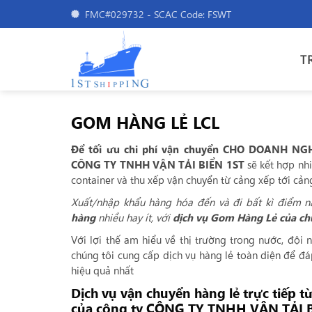
Bỏ
FMC#029732 - SCAC Code: FSWT
qua
nội
dung
T
GOM HÀNG LẺ LCL
Để tối ưu chi phí vận chuyển CHO DOANH NG
CÔNG TY TNHH VẬN TẢI BIỂN 1ST
sẽ kết hợp nhi
container và thu xếp vận chuyển từ cảng xếp tới cản
Xuất/nhập khẩu hàng hóa đến và đi bất kì điểm nà
hàng
nhiều hay ít, với
dịch vụ Gom Hàng Lẻ của ch
Với lợi thế am hiểu về thị trường trong nước, đội 
chúng tôi cung cấp dịch vụ hàng lẻ toàn diện để đáp
hiệu quả nhất
Dịch vụ vận chuyển hàng lẻ trực tiếp t
của công ty CÔNG TY TNHH VẬN TẢI B