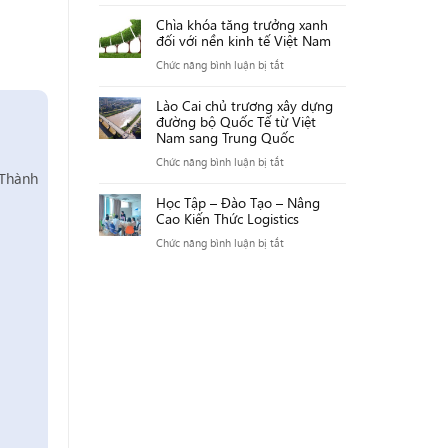
quốc
Tổng
Kinh
Chìa khóa tăng trưởng xanh
tế
quan
tế
đối với nền kinh tế Việt Nam
kinh
Việt
ở
Chức năng bình luận bị tắt
tế
Nam
Chìa
ASEAN
năm
Lào Cai chủ trương xây dựng
khóa
và
đường bộ Quốc Tế từ Việt
2023
tăng
Nam sang Trung Quốc
Việt
là
trưởng
Nam
ở
Chức năng bình luận bị tắt
một
xanh
 Thành
trong
Lào
năm
đối
Học Tập – Đào Tạo – Nâng
năm
Cai
“kiên
Cao Kiến Thức Logistics
với
2023
chủ
cường”
nền
ở
Chức năng bình luận bị tắt
trương
kinh
Học
xây
tế
Tập
dựng
Việt
–
đường
Nam
Đào
bộ
Tạo
Quốc
–
Tế
Nâng
từ
Cao
Việt
Kiến
Nam