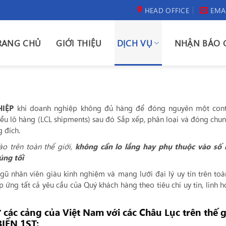
HEAD OFFICE
EMA
RANG CHỦ
GIỚI THIỆU
DỊCH VỤ
NHẬN BÁO 
HIỆP
khi doanh nghiệp không đủ hàng để đóng nguyên một conta
ều lô hàng (LCL shipments) sau đó Sắp xếp, phân loại và đóng chu
g đích.
o trên toàn thế giới,
không cần lo lắng hay phụ thuộc vào số 
úng tối
ngũ nhân viên giàu kinh nghiệm và mạng lưới đại lý uy tín trên toà
 ứng tất cả yêu cầu của Quý khách hàng theo tiêu chí uy tín, linh h
ừ các cảng của Việt Nam với các Châu Lục trên thế g
IỂN 1ST: