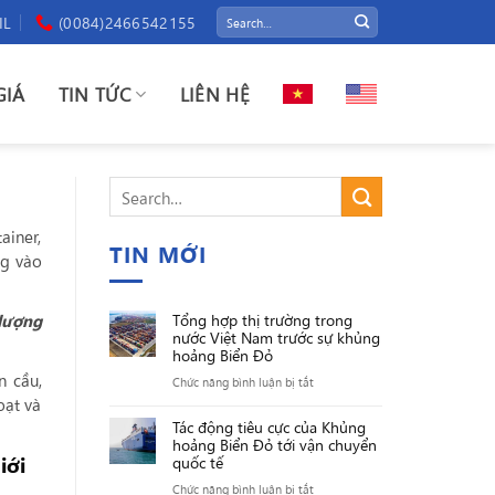
IL
(0084)2466542155
GIÁ
TIN TỨC
LIÊN HỆ
iner,
TIN MỚI
ng vào
Tổng hợp thị trường trong
lượng
nước Việt Nam trước sự khủng
hoảng Biển Đỏ
n cầu,
ở
Chức năng bình luận bị tắt
oạt và
Tổng
Tác động tiêu cực của Khủng
hợp
hoảng Biển Đỏ tới vận chuyển
thị
iới
quốc tế
trường
ở
Chức năng bình luận bị tắt